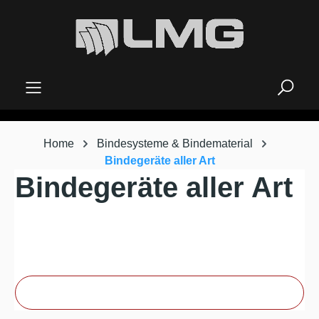
alt springen
Home
Bindesysteme & Bindematerial
Bindegeräte aller Art
Bindegeräte aller Art
Produkte filtern