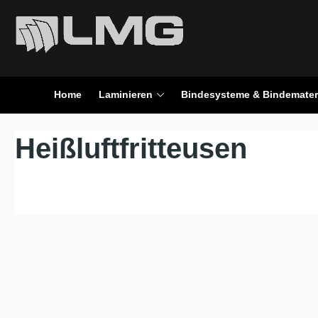
en
Zur Suche springen
Home
Laminieren
Bindesysteme & Bindemater
Heißluftfritteusen
Keine Produkte gefunden.