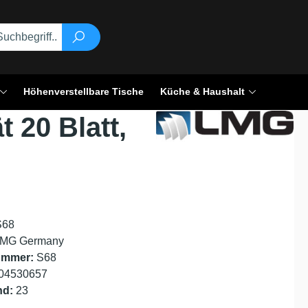
Höhenverstellbare Tische
Küche & Haushalt
 20 Blatt,
S68
MG Germany
ummer:
S68
04530657
nd:
23