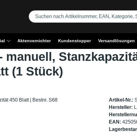
ial
Aktenvernichter
Kundenstopper
Versandlösungen
- manuell, Stanzkapazität
tt (1 Stück)
Artikel-Nr.:
Hersteller:
L
Herstellern
EAN:
42505
Lagerbesta