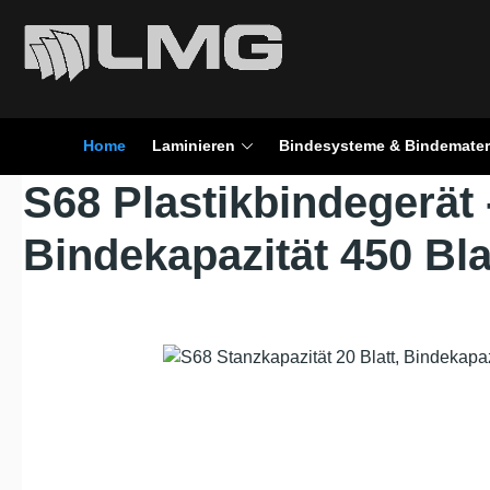
en
Zur Suche springen
Home
Laminieren
Bindesysteme & Bindemater
S68 Plastikbindegerät 
Bindekapazität 450 Bla
Bildergalerie überspringen