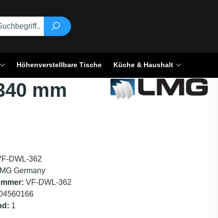
Höhenverstellbare Tische
Küche & Haushalt
, 340 mm
VF-DWL-362
MG Germany
ummer:
VF-DWL-362
04560166
nd:
1