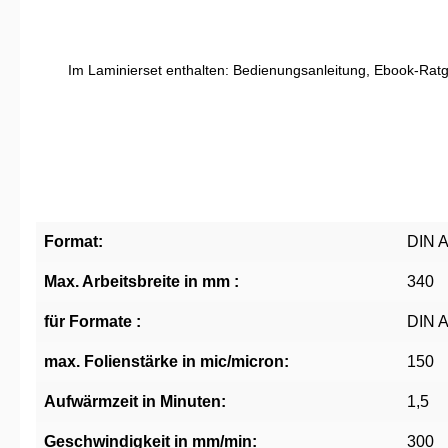
Im Laminierset enthalten: Bedienungsanleitung, Ebook-Rat
Format:
DIN A
Max. Arbeitsbreite in mm :
340
für Formate :
DIN 
max. Folienstärke in mic/micron:
150
Aufwärmzeit in Minuten:
1,5
Geschwindigkeit in mm/min:
300