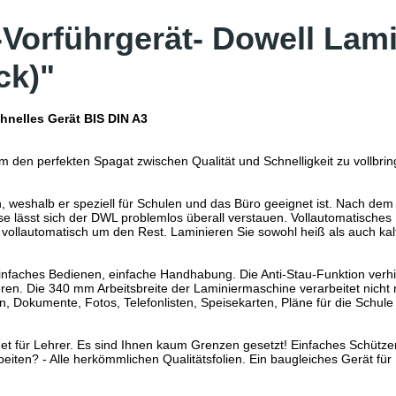
Vorführgerät- Dowell Lamin
ck)"
chnelles Gerät BIS DIN A3
m den perfekten Spagat zwischen Qualität und Schnelligkeit zu vollbrin
, weshalb er speziell für Schulen und das Büro geeignet ist. Nach dem
se lässt sich der DWL problemlos überall verstauen. Vollautomatisches
vollautomatisch um den Rest. Laminieren Sie sowohl heiß als auch kal
 Einfaches Bedienen, einfache Handhabung. Die Anti-Stau-Funktion verh
ren. Die 340 mm Arbeitsbreite der Laminiermaschine verarbeitet nicht 
en, Dokumente, Fotos, Telefonlisten, Speisekarten, Pläne für die Schule
net für Lehrer. Es sind Ihnen kaum Grenzen gesetzt! Einfaches Schüt
eiten? - Alle herkömmlichen Qualitätsfolien. Ein baugleiches Gerät fü