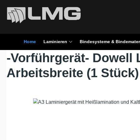
en
Zur Suche springen
Home
Laminieren
Bindesysteme & Bindemater
-Vorführgerät- Dowell
Arbeitsbreite (1 Stück)
Bildergalerie überspringen