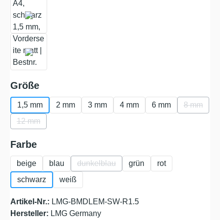
auswählen
Größe
1,5 mm
2 mm
3 mm
4 mm
6 mm
8 mm
(Diese Op
12 mm
(Diese Option ist zurzeit nicht verfügbar.)
auswählen
Farbe
beige
blau
dunkelblau
grün
rot
(Diese Option ist zurzeit nicht verfügbar.
schwarz
weiß
Artikel-Nr.:
LMG-BMDLEM-SW-R1.5
Hersteller:
LMG Germany