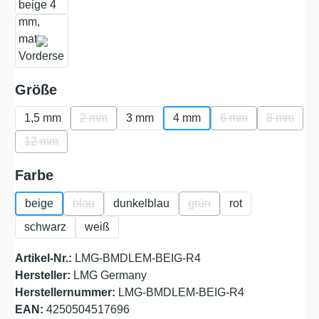
auswählen
Größe
1,5 mm
2 mm
3 mm
4 mm
6 mm
8 mm
(Diese Option ist zurzeit nicht verfügbar.)
(Diese Option ist zu
(Diese Op
12 mm
(Diese Option ist zurzeit nicht verfügbar.)
auswählen
Farbe
beige
blau
dunkelblau
grün
rot
(Diese Option ist zurzeit nicht verfügbar.)
(Diese Option ist zurzeit ni
schwarz
weiß
Artikel-Nr.:
LMG-BMDLEM-BEIG-R4
Hersteller:
LMG Germany
Herstellernummer:
LMG-BMDLEM-BEIG-R4
EAN:
4250504517696